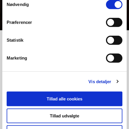
Fritid
Nødvendig
Præferencer
Natur og friluftsliv
Statistik
Naturture
Marketing
Året rundt arrangerer vi guidede ture i naturen.
Få et overblik i naturvejlederens kalender lige
Vis detaljer
her.
Tillad alle cookies
Tillad udvalgte
Shelters, camping- og teltpladser