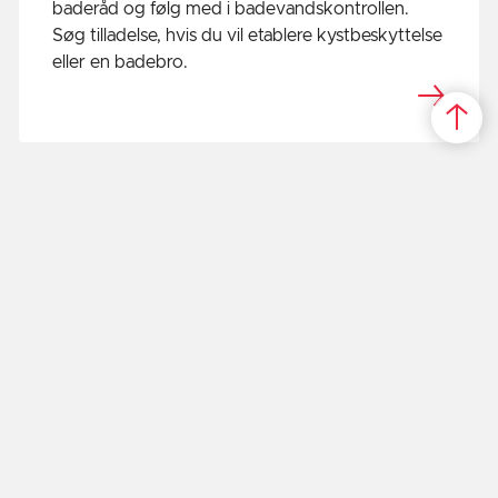
baderåd og følg med i badevandskontrollen.
Søg tilladelse, hvis du vil etablere kystbeskyttelse
eller en badebro.
Øer
Læs om øerne i kommunen og få inspiration til
din næste tur ud i naturen.
Naturmissionshæfte
Naturen i vores kommune er fuld af magiske