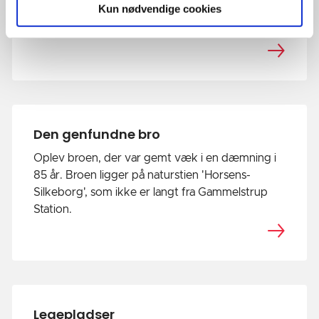
Kun nødvendige cookies
Find information til din næste overnatning i
naturen.
Den genfundne bro
Oplev broen, der var gemt væk i en dæmning i
85 år. Broen ligger på naturstien 'Horsens-
Silkeborg', som ikke er langt fra Gammelstrup
Station.
Legepladser