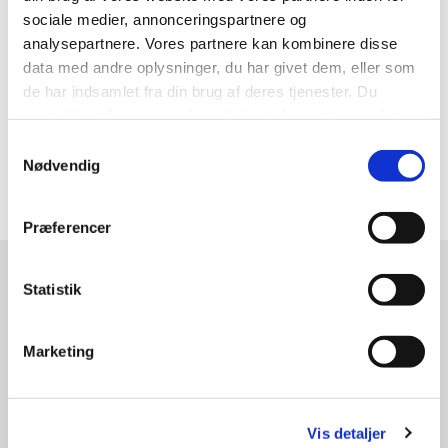
sociale medier, annonceringspartnere og
Natur og Miljø
analysepartnere. Vores partnere kan kombinere disse
data med andre oplysninger, du har givet dem, eller som
Telefon:
29 45 92 19
de har indsamlet fra din brug af deres tjenester. Du
E-mail:
naturogmiljoe@horsens.dk
samtykker til vores cookies, hvis du fortsætter med at
anvende vores hjemmeside.
Samtykkevalg
Nødvendig
Præferencer
Statistik
Læs mere om
Marketing
Vis detaljer