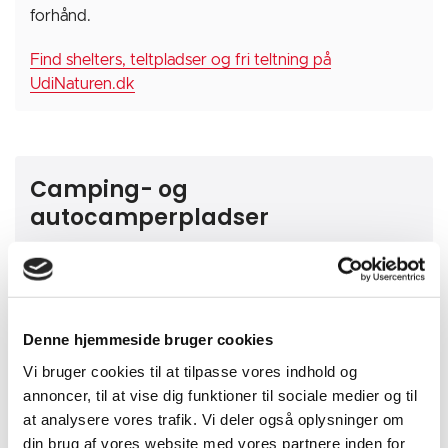
forhånd.
Find shelters, teltpladser og fri teltning på
UdiNaturen.dk
Camping- og
autocamperpladser
Find overblikket over campingpladserne på
Destination Kystlandets hjemmeside kystlandet.dk
Denne hjemmeside bruger cookies
Find overblikket over autocamperpladser på
Vi bruger cookies til at tilpasse vores indhold og
Destination Kystlandets hjemmeside kystlandet.dk
annoncer, til at vise dig funktioner til sociale medier og til
at analysere vores trafik. Vi deler også oplysninger om
din brug af vores website med vores partnere inden for