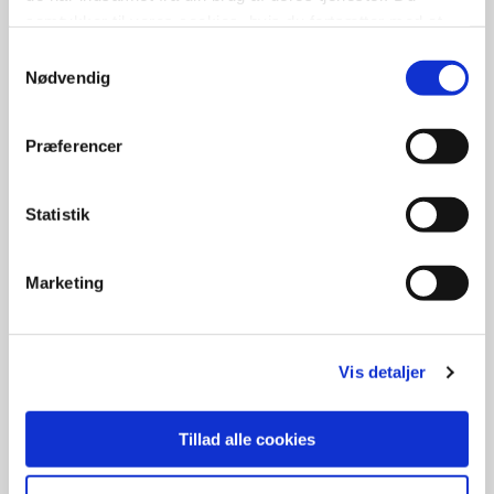
samtykker til vores cookies, hvis du fortsætter med at
anvende vores hjemmeside.
Samtykkevalg
Nødvendig
Præferencer
Statistik
Søg støtte
Støtte til kultur og oplevelser
Marketing
Søg støtte til kulturelle projekter og aktiviteter.
Vis detaljer
Tillad alle cookies