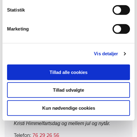
anlægsregulativet
Statistik
Selektiv nedrivning og standardiseret
Marketing
nedrivningsplan for hel eller delvis fjernelse
af bygninger over 250m2
Vis detaljer
Tillad alle cookies
Team Virksomhedsaffald
Telefontider
Tillad udvalgte
Mandag - fredag (alle hverdage)
9:00-12:00
Kun nødvendige cookies
Lukket: 1. maj, 2. pinsedag, 5. juni, fredagen efter
Kristi Himmelfartsdag og mellem jul og nytår.
Telefon:
76 29 26 56