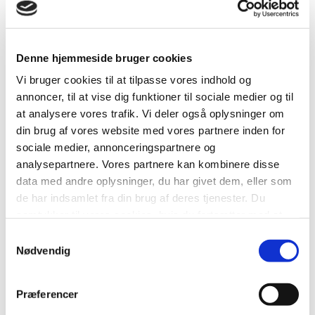
Genanvendelse af uforurenede sten-, tegl-
og betonmaterialer
Denne hjemmeside bruger cookies
Vi bruger cookies til at tilpasse vores indhold og
Bygge- og anlægsaffald til forbrænding
annoncer, til at vise dig funktioner til sociale medier og til
og deponering
at analysere vores trafik. Vi deler også oplysninger om
din brug af vores website med vores partnere inden for
sociale medier, annonceringspartnere og
Farligt bygge- og anlægsaffald
analysepartnere. Vores partnere kan kombinere disse
data med andre oplysninger, du har givet dem, eller som
Asbest
de har indsamlet fra din brug af deres tjenester. Du
samtykker til vores cookies, hvis du fortsætter med at
anvende vores hjemmeside.
Samtykkevalg
Anmeld jordflytning
Nødvendig
Dit bygge- og anlægsarbejde skal
Præferencer
overholde reglerne i Bygge- og