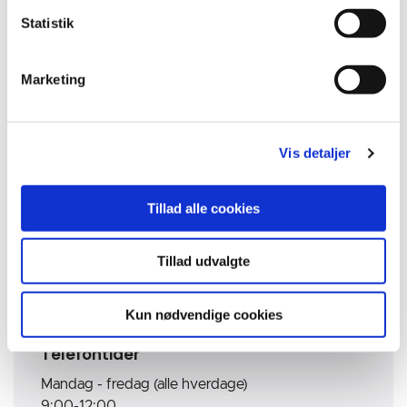
deponeringsanlægget
Statistik
Få en liste over hvad du må deponere
Marketing
Aflevering af asbest til Horsens
Deponeringsanlæg og Mellemdepot
Vis detaljer
Hvorfor kan dit læs blive afvist?
Tillad alle cookies
Tillad udvalgte
Kun nødvendige cookies
Team Virksomhedsaffald
Telefontider
Mandag - fredag (alle hverdage)
9:00-12:00