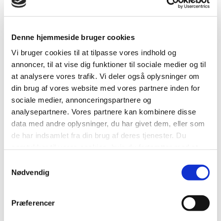
ikke er kunde.
Bemærk, at vi fra 1. marts 2025 har indført nye regler
for brug af beskyttelsesudstyr ved aflæsning af
Denne hjemmeside bruger cookies
asbest. Læs mere i afsnittet 'Aflevering af asbest til
Vi bruger cookies til at tilpasse vores indhold og
Horsens Deponeringsanlæg og Mellemdepot.
annoncer, til at vise dig funktioner til sociale medier og til
at analysere vores trafik. Vi deler også oplysninger om
din brug af vores website med vores partnere inden for
sociale medier, annonceringspartnere og
Åbn alle
analysepartnere. Vores partnere kan kombinere disse
data med andre oplysninger, du har givet dem, eller som
Læs om gældende bestemmelser for
de har indsamlet fra din brug af deres tjenester. Du
deponeringsanlægget
samtykker til vores cookies, hvis du fortsætter med at
anvende vores hjemmeside.
Samtykkevalg
Hvad skal du gøre inden du kommer til
Nødvendig
deponeringsanlægget
Præferencer
Se takster for aflevering af affald til