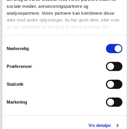
sociale medier, annonceringspartnere og
Sådan pakker du asbestholdigt affald
analysepartnere. Vores partnere kan kombinere disse
forsvarligt ind
data med andre oplysninger, du har givet dem, eller som
de har indsamlet fra din brug af deres tjenester. Du
Sådan placerer du asbestholdigt affald
samtykker til vores cookies, hvis du fortsætter med at
korrekt
anvende vores hjemmeside.
Samtykkevalg
Nødvendig
Hvad koster det?
Præferencer
Har du bestilt afhentning og ønsker at
ændre din bestilling?
Statistik
Marketing
Team Virksomhedsaffald
Vis detaljer