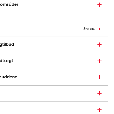
igområder
n
Åbn alle
gtilbud
edtægt
lbuddene