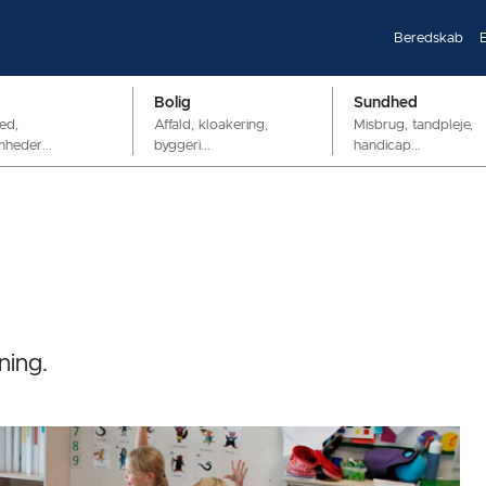
Beredskab
Bolig
Sundhed
ed,
Affald, kloakering,
Misbrug, tandpleje,
mheder...
byggeri...
handicap...
ning.