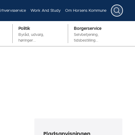
Erhvervsservice
Work And Study
Om Horsens Kommune
Politik
Borgerservice
Byråd, udvalg,
Selvbetjening,
høringer...
tidsbestilling...
Pladsanvisningen