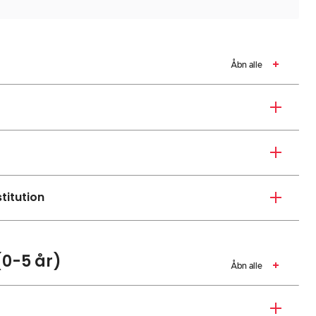
Åbn alle
titution
(0-5 år)
Åbn alle