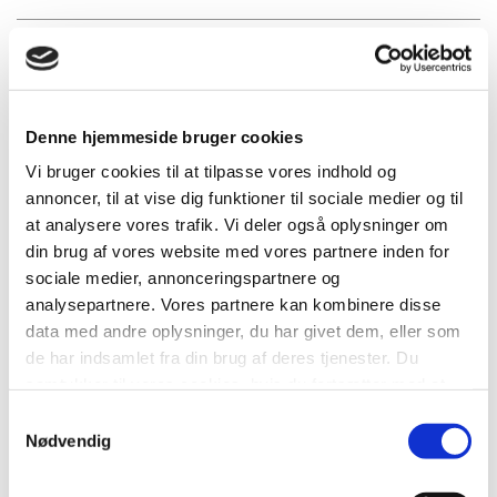
Ferie og ledighedsydelse
Sådan kommer du i kontakt med os, der
Denne hjemmeside bruger cookies
udbetaler din ydelse
Vi bruger cookies til at tilpasse vores indhold og
annoncer, til at vise dig funktioner til sociale medier og til
Er du tilflytter til Horsens?
at analysere vores trafik. Vi deler også oplysninger om
din brug af vores website med vores partnere inden for
sociale medier, annonceringspartnere og
Vil du vide mere om ledighedsydelse
analysepartnere. Vores partnere kan kombinere disse
data med andre oplysninger, du har givet dem, eller som
de har indsamlet fra din brug af deres tjenester. Du
Økonomirådgivning
samtykker til vores cookies, hvis du fortsætter med at
anvende vores hjemmeside.
Samtykkevalg
Nødvendig