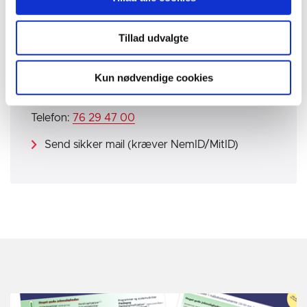
Jobcenter Horsens - Ydelsesafdelingen
Tillad udvalgte
Information og tidsbestilling
Kun nødvendige cookies
Chr M Østergaards Vej 4
8700 Horsens
Telefon:
76 29 47 00
Send sikker mail (kræver NemID/MitID)