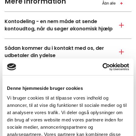
Mere information
Åbn alle
Kontodeling - en nem måde at sende
kontoudtog, når du søger økonomisk hjælp
Sådan kommer du i kontakt med os, der
udbetaler din ydelse
Har du bare brug for et godt råd?
Denne hjemmeside bruger cookies
Inspiration til jobsøgning
Vi bruger cookies til at tilpasse vores indhold og
annoncer, til at vise dig funktioner til sociale medier og til
at analysere vores trafik. Vi deler også oplysninger om
Vil du vide mere om kontanthjælp
din brug af vores website med vores partnere inden for
sociale medier, annonceringspartnere og
Økonomirådgivning
analysepartnere. Vores partnere kan kombinere disse