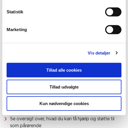
Statistik
Marketing
For information og vejledning kontakt:
Visitationen
Telefon:
76 29 36 25
Vis detaljer
Telefontider:
Hverdage 8:30-9:30 og 12-13
Tillad alle cookies
Send sikker post (kræver MitID)
Tillad udvalgte
Kun nødvendige cookies
Links
Se oversigt over, hvad du kan få hjælp og støtte til
som pårørende