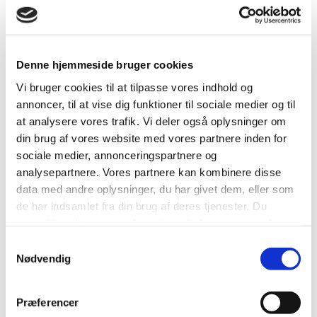
Daghjem
Denne hjemmeside bruger cookies
På et daghjem kan du lave forskellige aktiviteter, træne
Vi bruger cookies til at tilpasse vores indhold og
og vedligeholde dine færdigheder og møde andre i et
annoncer, til at vise dig funktioner til sociale medier og til
socialt fællesskab.
at analysere vores trafik. Vi deler også oplysninger om
din brug af vores website med vores partnere inden for
En daghjemsplads giver også mulighed for, at dine
sociale medier, annonceringspartnere og
pårørende kan blive aflastet ved, at du får aktiviteter
analysepartnere. Vores partnere kan kombinere disse
rettet til dig med særlige behov.
data med andre oplysninger, du har givet dem, eller som
de har indsamlet fra din brug af deres tjenester. Du
samtykker til vores cookies, hvis du fortsætter med at
Åbn alle
anvende vores hjemmeside.
Samtykkevalg
Nødvendig
Hvordan får jeg en daghjemsplads?
Præferencer
Hvad koster en daghjemsplads?