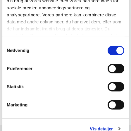
din brug af vores website med vores partnere inden for
Lukket: 1. maj, 5. juni, fredagen efter Kristi
sociale medier, annonceringspartnere og
Himmelfartsdag og mellem jul og nytår
analysepartnere. Vores partnere kan kombinere disse
data med andre oplysninger, du har givet dem, eller som
E-Mail :
enkeltydelseogpension@horsens.dk
de har indsamlet fra din brug af deres tjenester. Du
Hvis du har brug for at sende følsomme eller
samtykker til vores cookies, hvis du fortsætter med at
fortrolige personoplysninger til os, skal du gøre
anvende vores hjemmeside.
Samtykkevalg
det via én af vores sikre postkasser.
Nødvendig
Send en sikker mail til Horsens Kommune
Præferencer
Statistik
Se lignende sider
Marketing
Økonomiske tilskud fra kommunen på borger.dk
Vis detaljer