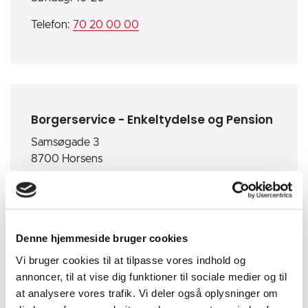
Telefon:
70 20 00 00
Borgerservice - Enkeltydelse og Pension
Samsøgade 3
8700 Horsens
Åbningstider:
Mandag til onsdag: 10.00 - 13.00
Torsdag: 10.00 - 14.00
Fredag: 10.00 - 13.00
Denne hjemmeside bruger cookies
Vi bruger cookies til at tilpasse vores indhold og
Telefon: Telefonen har åben fra kl. 09.00
annoncer, til at vise dig funktioner til sociale medier og til
Tlf.: 76292123
at analysere vores trafik. Vi deler også oplysninger om