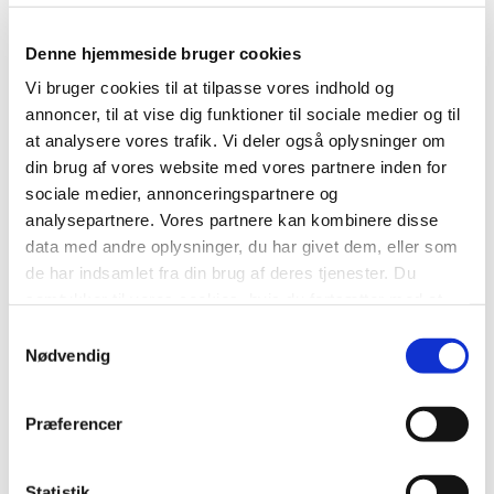
Denne hjemmeside bruger cookies
Områdeklassificering,
Vi bruger cookies til at tilpasse vores indhold og
annoncer, til at vise dig funktioner til sociale medier og til
jordforurening og
at analysere vores trafik. Vi deler også oplysninger om
byggeprojekter på
din brug af vores website med vores partnere inden for
forurenet grund
sociale medier, annonceringspartnere og
Åbn alle
analysepartnere. Vores partnere kan kombinere disse
data med andre oplysninger, du har givet dem, eller som
Søg tilladelse til byggeprojekter på en
de har indsamlet fra din brug af deres tjenester. Du
forurenet grund (§ 8-tilladelse)
samtykker til vores cookies, hvis du fortsætter med at
anvende vores hjemmeside.
Samtykkevalg
Ring 112 hvis du opdager jordforurening på
Nødvendig
din ejendom
Præferencer
Områdeklassificering - lettere forurenet
jord
Statistik