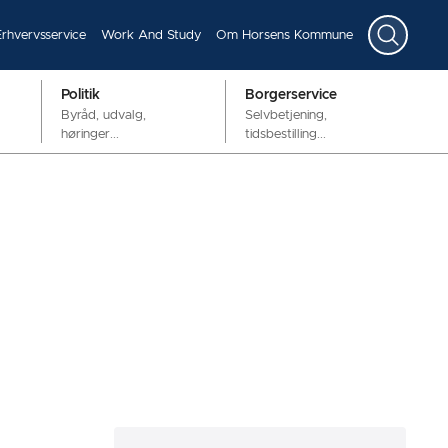
Erhvervsservice
Work And Study
Om Horsens Kommune
Politik
Borgerservice
Byråd, udvalg,
Selvbetjening,
høringer...
tidsbestilling...