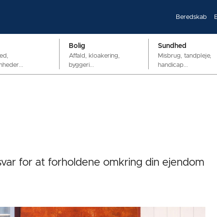
Beredskab
Bolig
Sundhed
ed,
Affald, kloakering,
Misbrug, tandpleje,
mheder...
byggeri...
handicap...
var for at forholdene omkring din ejendom