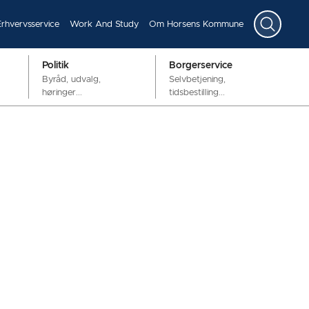
Erhvervsservice
Work And Study
Om Horsens Kommune
Politik
Borgerservice
Byråd, udvalg,
Selvbetjening,
høringer...
tidsbestilling...