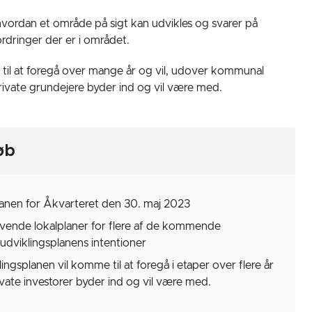
 hvordan et område på sigt kan udvikles og svarer på
dringer der er i området.
 til at foregå over mange år og vil, udover kommunal
rivate grundejere byder ind og vil være med.
øb
lanen for Åkvarteret den 30. maj 2023
ivende lokalplaner for flere af de kommende
dviklingsplanens intentioner
ingsplanen vil komme til at foregå i etaper over flere år
rivate investorer byder ind og vil være med.