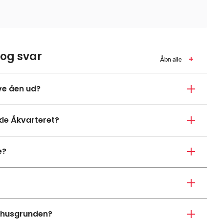
 og svar
Åbn alle
ve åen ud?
le Åkvarteret?
e?
dhusgrunden?