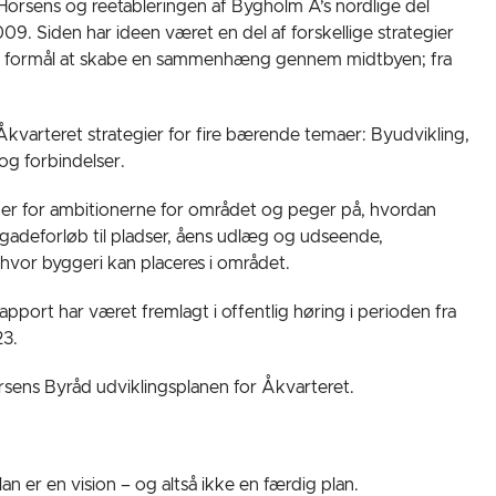
 Horsens og reetableringen af Bygholm Å’s nordlige del
009. Siden har ideen været en del af forskellige strategier
 til formål at skabe en sammenhæng gennem midtbyen; fra
Åkvarteret strategier for fire bærende temaer: Byudvikling,
og forbindelser.
r for ambitionerne for området og peger på, hvordan
ra gadeforløb til pladser, åens udlæg og udseende,
t hvor byggeri kan placeres i området.
pport har været fremlagt i offentlig høring i perioden fra
23.
ens Byråd udviklingsplanen for Åkvarteret.
plan er en vision – og altså ikke en færdig plan.