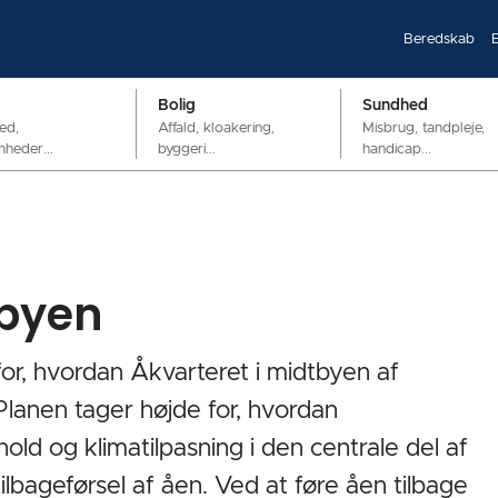
Beredskab
Bolig
Sundhed
ed,
Affald, kloakering,
Misbrug, tandpleje,
mheder...
byggeri...
handicap...
 byen
 for, hvordan Åkvarteret i midtbyen af
Planen tager højde for, hvordan
hold og klimatilpasning i den centrale del af
lbageførsel af åen. Ved at føre åen tilbage