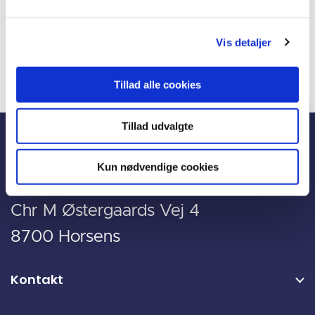
Kommune (pdf)
4,2 MB
PDF
Vis detaljer
Idékatalog - grønne events
8,2 MB
PDF
Tillad alle cookies
Tillad udvalgte
Kun nødvendige cookies
Chr M Østergaards Vej 4
8700 Horsens
Kontakt