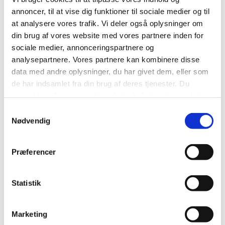
annoncer, til at vise dig funktioner til sociale medier og til
at analysere vores trafik. Vi deler også oplysninger om
Print
Forstør tekst
Del
din brug af vores website med vores partnere inden for
sociale medier, annonceringspartnere og
analysepartnere. Vores partnere kan kombinere disse
Yderligere information
data med andre oplysninger, du har givet dem, eller som
de har indsamlet fra din brug af deres tjenester. Du
Vi Kan Mere End Du Tror Horsens Kommunes Fritids
samtykker til vores cookies, hvis du fortsætter med at
Og Foreningspolitik
anvende vores hjemmeside.
2,2 MB
PDF
Samtykkevalg
Nødvendig
Kulturstrategi for Horsens Kommune (pdf)
162,2 KB
PDF
Præferencer
Horsens Kommunes biblioteksstrategi (pdf)
2,1 MB
PDF
Statistik
Museum Horsens - vision og strategiplan 2023-
2026 (pdf)
5,9 MB
PDF
Marketing
Udeliv for alle - Friluftsstrategi for Horsens