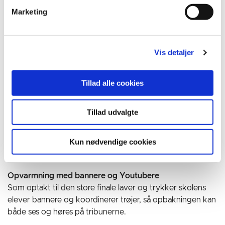
Sørensen, fondsadministrator for Familien Hansens Fond,
Marketing
lyder det samstemmigt:
- At vi har nogle unge, som nu er gået hele vejen til finalen
Vis detaljer
i en stor turnering som DBU Skolepokalen, er helt
fantastisk. Og lige så fantastisk er det at se, hvordan
turneringen samler eleverne på skolen og skaber stolthed
Tillad alle cookies
på tværs af klassetrinnene. Det fællesskab vil vi alle rigtig
gerne være med til at understøtte.
Tillad udvalgte
Støtten gør det muligt at sende hele ni fyldte busser
afsted på finaledagen. De kører kl. 7 om morgenen og
Kun nødvendige cookies
ventes at være hjemme igen små 12 timer senere.
Opvarmning med bannere og Youtubere
Som optakt til den store finale laver og trykker skolens
elever bannere og koordinerer trøjer, så opbakningen kan
både ses og høres på tribunerne.