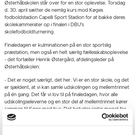
Østerhåbskolen står over for en stor oplevelse. Torsdag
d. 30. april sætter de nemlig kurs mod Køges
fodboldstadion Capelli Sport Stadion for at bakke deres
skolekammerater op i finalen i DBU's
skolefodboldturnering.
Finaledagen er kulminationen på en stor sportslig
præstation, men også en helt særlig fællesskabsoplevelse
- det fortæller Henrik Østergård, afdelingsleder på
Østerhåbskolen:
- Det er noget særligt, det her. Vi er en stor skole, og det
er sjældent, at vi kan samle udskolingen og mellemtrinnet
på én gang. Det får vi lov til på finaledagen, hvor alle
udskolingseleverne og en stor del af mellemtrinnet kører
sammen til Køge med bus. Det betyder rigtig meget for
holdet med den store støtte, men også for fællesskabet
på hele skolen, at vi kan samles om en begivenhed som
den her.