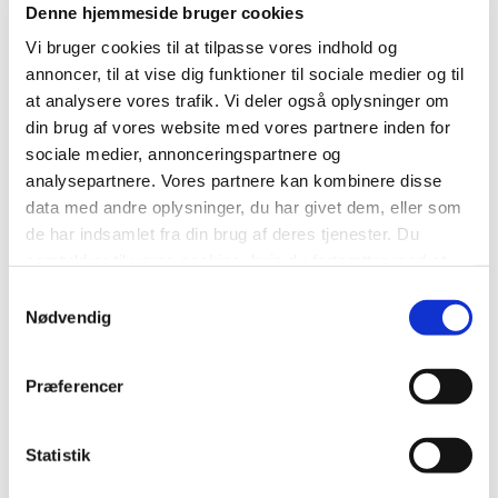
Denne hjemmeside bruger cookies
Vi bruger cookies til at tilpasse vores indhold og
Fodboldfeber-fællesskabet er hjulpet på vej af lokale
annoncer, til at vise dig funktioner til sociale medier og til
fonde
at analysere vores trafik. Vi deler også oplysninger om
Den store opbakning har fulgt Østerhåbsskolen under
din brug af vores website med vores partnere inden for
hele turneringen.
sociale medier, annonceringspartnere og
analysepartnere. Vores partnere kan kombinere disse
Til kvartfinalen i Torsted stod mellemtrinnet, udskolingen,
data med andre oplysninger, du har givet dem, eller som
forældre og gamle elever alle på sidelinjen for at give
de har indsamlet fra din brug af deres tjenester. Du
spillerne ekstra energi, og til semifinalen i Aalborg fulgte
samtykker til vores cookies, hvis du fortsætter med at
8. og 9. årgang med nordpå for at heppe.
anvende vores hjemmeside.
Samtykkevalg
Nødvendig
Netop det stærke sammenhold har betydet noget for de
tre lokale fonde, Insero, Familien Hansens Fond og
Familien Hede Nielsens Fond, som har valgt at støtte
Præferencer
turen til Køge.
Statistik
Fra Henrik Hede Nielsen, formand for Familien Hede
Nielsens Fond, Erik Borum, direktør for Insero og Jesper