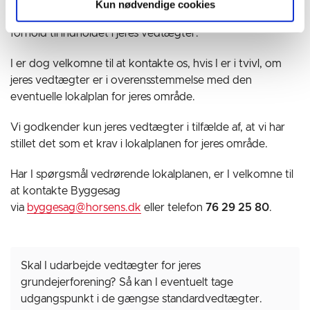
Vi kan ikke hjælpe jer i forbindelse med eventuel
Kun nødvendige cookies
uenighed i foreningen, og vi yder ikke juridisk rådgivning i
forhold til indholdet i jeres vedtægter.
I er dog velkomne til at kontakte os, hvis I er i tvivl, om
jeres vedtægter er i overensstemmelse med den
eventuelle lokalplan for jeres område.
Vi godkender kun jeres vedtægter i tilfælde af, at vi har
stillet det som et krav i lokalplanen for jeres område.
Har I spørgsmål vedrørende lokalplanen, er I velkomne til
at kontakte Byggesag
via
byggesag@horsens.dk
eller telefon
76 29 25 80
.
Skal I udarbejde vedtægter for jeres
grundejerforening? Så kan I eventuelt tage
udgangspunkt i de gængse standardvedtægter.