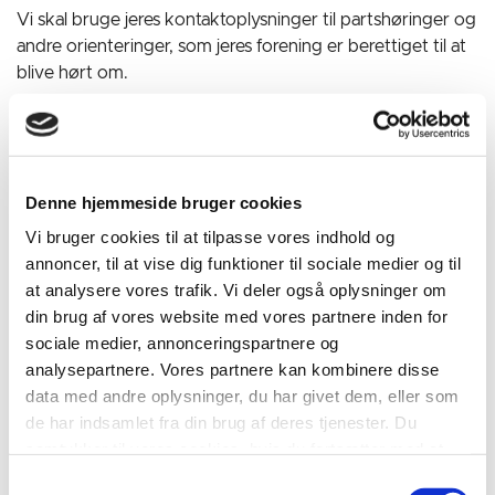
Vi skal bruge jeres kontaktoplysninger til partshøringer og
andre orienteringer, som jeres forening er berettiget til at
blive hørt om.
I skal:
logge på med MitID Erhverv registreret til den
pågældende grundejerforening
Denne hjemmeside bruger cookies
registrere kontaktoplysninger og markere de matrikler,
Vi bruger cookies til at tilpasse vores indhold og
der er omfattet af grundejerforeningen
annoncer, til at vise dig funktioner til sociale medier og til
at analysere vores trafik. Vi deler også oplysninger om
vedlægge grundejerforeningens vedtægter.
din brug af vores website med vores partnere inden for
sociale medier, annonceringspartnere og
Registrér jeres grundejerforening via vores digitale
analysepartnere. Vores partnere kan kombinere disse
formular (kræver MitID Erhverv)
.
data med andre oplysninger, du har givet dem, eller som
de har indsamlet fra din brug af deres tjenester. Du
Når vi har modtaget jeres registrering:
samtykker til vores cookies, hvis du fortsætter med at
anvende vores hjemmeside.
Samtykkevalg
Vi gennemgår jeres vedtægter og tjekker, at der ikke