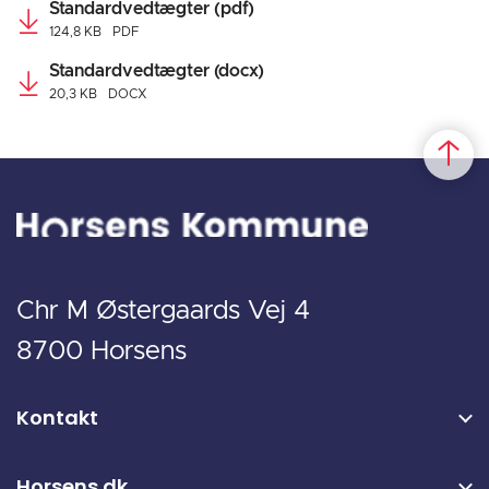
Standardvedtægter (pdf)
124,8 KB
PDF
Standardvedtægter (docx)
20,3 KB
DOCX
Chr M Østergaards Vej 4
8700 Horsens
Kontakt
Horsens.dk