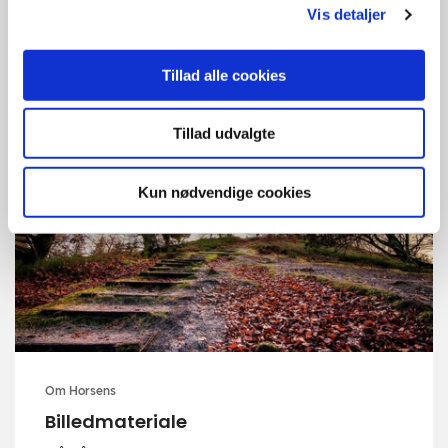
Her er kultur, oplevelser og en enestående natur.
Vis detaljer
Og så er vi en masse søde horsensianere, der
holder sammen, passer på hinanden og får
Tillad alle cookies
tingene til at ske.
Tillad udvalgte
Kun nødvendige cookies
Om Horsens
Billedmateriale