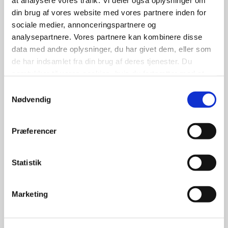
at analysere vores trafik. Vi deler også oplysninger om
din brug af vores website med vores partnere inden for
Læs mere om
sociale medier, annonceringspartnere og
analysepartnere. Vores partnere kan kombinere disse
data med andre oplysninger, du har givet dem, eller som
de har indsamlet fra din brug af deres tjenester. Du
samtykker til vores cookies, hvis du fortsætter med at
anvende vores hjemmeside.
Samtykkevalg
Nødvendig
Præferencer
Statistik
Om Horsens
Kort og godt om Horsens Kommune
Marketing
Med sine 97.500 indbyggere er Horsens
Kommune et fantastisk sted med masser af liv.