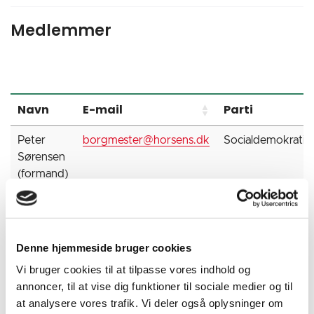
Medlemmer
Navn
E-mail
Parti
Peter
borgmester@horsens.dk
Socialdemokratie
Sørensen
(formand)
Andreas
poab@horsens.dk
Socialdemokratie
Boesen
Denne hjemmeside bruger cookies
Christina
cega@horsens.dk
Socialdemokratie
Egelund
Vi bruger cookies til at tilpasse vores indhold og
Antonsen
annoncer, til at vise dig funktioner til sociale medier og til
at analysere vores trafik. Vi deler også oplysninger om
Jan
jkol@horsens.dk
Socialdemokratie