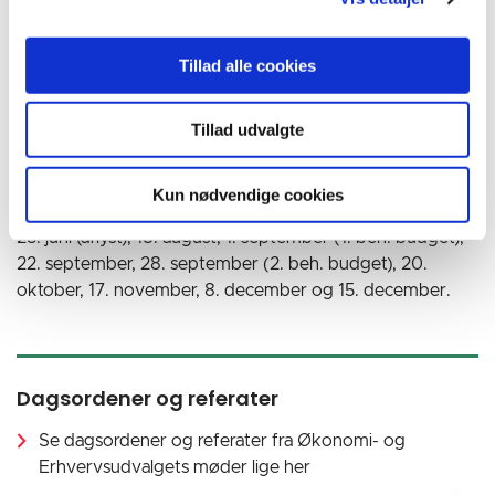
Ravn
Jørgen
pojk@horsens.dk
Venstre
Tillad alle cookies
Korshøj
Tillad udvalgte
Mødedatoer i 2026
Kun nødvendige cookies
20. januar, 17. februar, 17. marts, 21. april, 19. maj, 16. juni,
23. juni (aflyst), 18. august, 1. september (1. beh. budget),
22. september, 28. september (2. beh. budget), 20.
oktober, 17. november, 8. december og 15. december.
Dagsordener og referater
Se dagsordener og referater fra Økonomi- og
Erhvervsudvalgets møder lige her