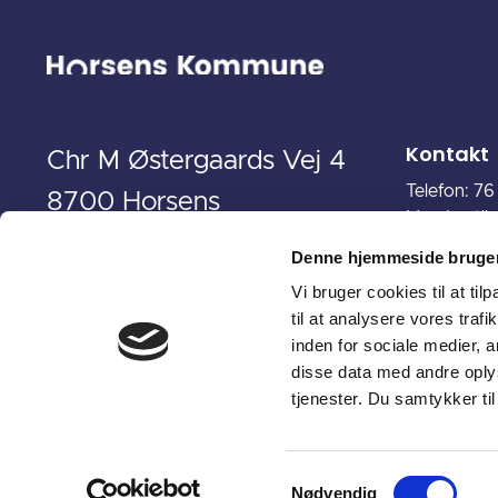
Kontakt
Chr M Østergaards Vej 4
Telefon: 7
8700 Horsens
Mandag til
Torsdag: 9
Denne hjemmeside bruger
Fredag: 9.
Vi bruger cookies til at til
til at analysere vores tra
Send en sikk
inden for sociale medier,
MitID)
disse data med andre oplys
CVR. 29 18
tjenester. Du samtykker t
Samtykkevalg
Nødvendig