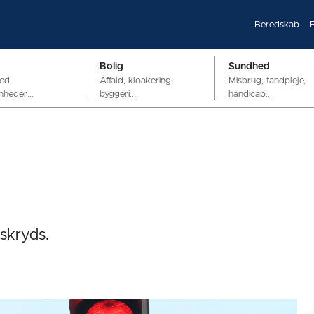
Beredskab
Bolig
Sundhed
ed,
Affald, kloakering,
Misbrug, tandpleje,
mheder...
byggeri...
handicap...
yskryds.