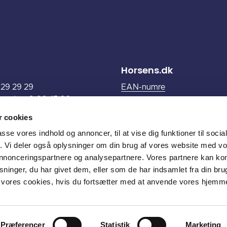
Horsens.dk
6 29 29 29
EAN-numre
 onsdag: 9.00-15.00
Nyhedsservice
.00-17.00
HorsensPortalen (login)
 cookies
00-13.00
passe vores indhold og annoncer, til at vise dig funktioner til soci
fik. Vi deler også oplysninger om din brug af vores website med v
er mail til os (login med
 annonceringspartnere og analysepartnere. Vores partnere kan k
ninger, du har givet dem, eller som de har indsamlet fra din bru
 98 89
il vores cookies, hvis du fortsætter med at anvende vores hjemm
Præferencer
Statistik
Marketing