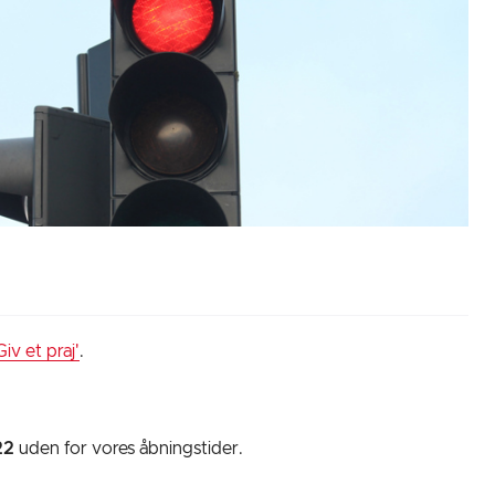
iv et praj'
.
22
uden for vores åbningstider.