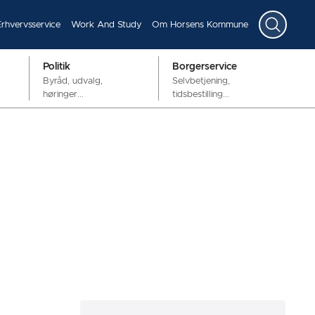
Erhvervsservice
Work And Study
Om Horsens Kommune
Politik
Borgerservice
Byråd, udvalg,
Selvbetjening,
høringer...
tidsbestilling...