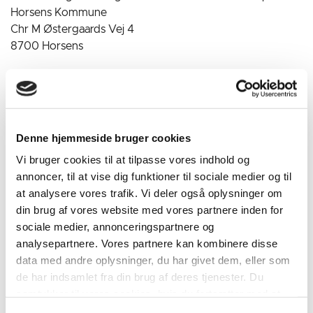
Horsens Kommune
Chr M Østergaards Vej 4
8700 Horsens
Tlf.:
76 29 29 29
E-mail:
horsens.kommune@horsens.dk
Husk! Almindelig e-mail er ikke krypteret, og vi anbefaler
derfor, at du bruger
Digital Post
, hvis du sender fortrolige
Denne hjemmeside bruger cookies
eller følsomme personoplysninger.
Vi bruger cookies til at tilpasse vores indhold og
annoncer, til at vise dig funktioner til sociale medier og til
at analysere vores trafik. Vi deler også oplysninger om
Hvor har vi dine personoplysninger fra?
din brug af vores website med vores partnere inden for
sociale medier, annonceringspartnere og
Horsens Kommune indsamler kun oplysninger fra dig eller
analysepartnere. Vores partnere kan kombinere disse
din repræsentant.
data med andre oplysninger, du har givet dem, eller som
de har indsamlet fra din brug af deres tjenester. Du
Andre modtagere af dine personoplysninger
samtykker til vores cookies, hvis du fortsætter med at
anvende vores hjemmeside.