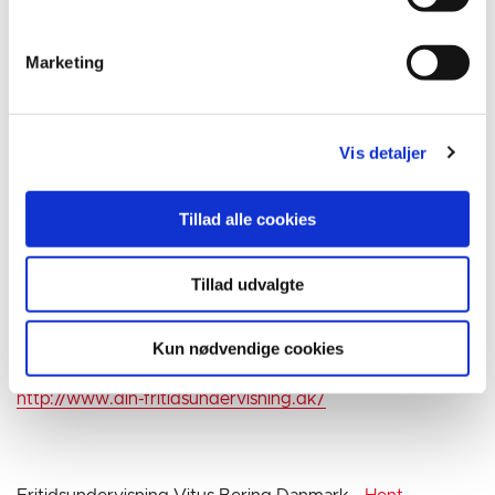
Horsens Politi Orkester -
Hent regnskab
Marketing
http://www.horsenspolitiorkester.dk/
Musisk Oplysningsforbund Brædstrup -
Hent regnskab
Vis detaljer
http://mof-dk.dk/medlemmer/lokalafdelinger
Tillad alle cookies
Musisk Oplysningsforbund Gedved -
Hent regnskab
http://mof-dk.dk/medlemmer/lokalafdelinger
Tillad udvalgte
Kun nødvendige cookies
Din Fritidsundervisning -
Hent regnskab
http://www.din-fritidsundervisning.dk/