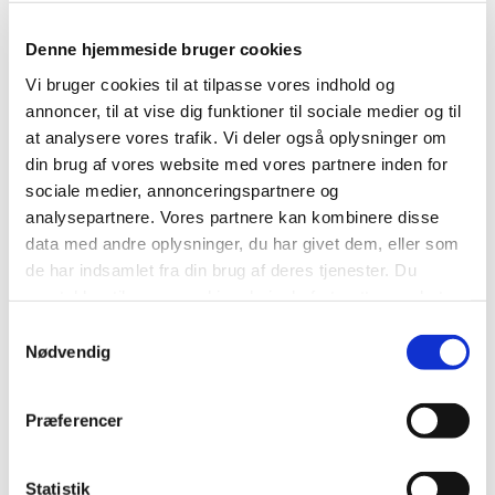
http://suof.dk/
Denne hjemmeside bruger cookies
FOF Horsens, Hedensted og Vejle -
Hent regnskab
Vi bruger cookies til at tilpasse vores indhold og
http://www.fof.dk/horsens-hedensted-vejle
annoncer, til at vise dig funktioner til sociale medier og til
at analysere vores trafik. Vi deler også oplysninger om
Gigtforeningens Oplysningskreds Brædstrup -
Hent
din brug af vores website med vores partnere inden for
regnskab
sociale medier, annonceringspartnere og
https://www.gigtforeningen.dk/det-sker/region-
analysepartnere. Vores partnere kan kombinere disse
midtjylland/soehoejland/lokalgrupper/
data med andre oplysninger, du har givet dem, eller som
de har indsamlet fra din brug af deres tjenester. Du
Gigtforeningens Oplysningskreds Gedved -
Hent
samtykker til vores cookies, hvis du fortsætter med at
regnskab
anvende vores hjemmeside.
https://www.gigtforeningen.dk/det-sker/region-
Samtykkevalg
Nødvendig
midtjylland/soehoejland/lokalgrupper/
Gigtforeningens Oplysningskreds Horsens -
Hent
Præferencer
regnskab
https://www.gigtforeningen.dk/det-sker/region-
midtjylland/soehoejland/lokalgrupper/
Statistik