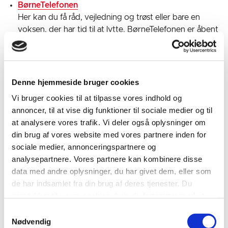
BørneTelefonen
Her kan du få råd, vejledning og trøst eller bare en
voksen, der har tid til at lytte. BørneTelefonen er åbent
alle dage hele døgnet.
Sexlinien
Denne hjemmeside bruger cookies
Rådgivning om sex, prævention, graviditet,
sexsygdomme, krop og seksualitet. For unge mellem
Vi bruger cookies til at tilpasse vores indhold og
15-25 år.
annoncer, til at vise dig funktioner til sociale medier og til
at analysere vores trafik. Vi deler også oplysninger om
din brug af vores website med vores partnere inden for
Livslinien
sociale medier, annonceringspartnere og
Går du med tanker om selvmord, kan du få hjælp og
analysepartnere. Vores partnere kan kombinere disse
rådgivning hos Livslinien. Du kan også kontakte
data med andre oplysninger, du har givet dem, eller som
Livslinien, hvid du er pårørende eller efterladt til
de har indsamlet fra din brug af deres tjenester. Du
selvmord.
samtykker til vores cookies, hvis du fortsætter med at
anvende vores hjemmeside.
Samtykkevalg
Uturn
Nødvendig
Tilbud til unge under 18 år, der ryger hash eller bruger