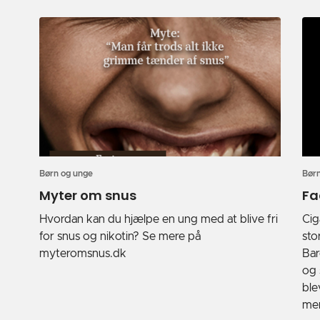
Børn og unge
Børn
Myter om snus
Fa
Hvordan kan du hjælpe en ung med at blive fri
Cig
for snus og nikotin? Se mere på
sto
myteromsnus.dk
Bar
og 
ble
mer