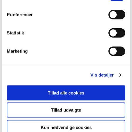
andre rusmidler - eller som oplever at deres forældre
drikker, tager stoffer eller medicin.
Præferencer
Statistik
Familiecentret
Marketing
Børn mellem 0-13 år
Åbningstider
Vis detaljer
Mandag - onsdag 8:00 til 15:30
Torsdag 8:00 til 17:00
Tillad alle cookies
Fredag 8:00 til 13:30
Tillad udvalgte
Udenfor almindelig åbningstid
Ved absolut akutte situationer kontakt:
Kun nødvendige cookies
Horsens Politi på telefon
114.