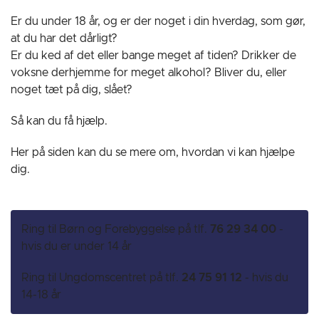
Er du under 18 år, og er der noget i din hverdag, som gør,
at du har det dårligt?
Er du ked af det eller bange meget af tiden? Drikker de
voksne derhjemme for meget alkohol? Bliver du, eller
noget tæt på dig, slået?
Så kan du få hjælp.
Her på siden kan du se mere om, hvordan vi kan hjælpe
dig.
Ring til Børn og Forebyggelse på tlf.
76 29 34 00
-
hvis du er under 14 år
Ring til Ungdomscentret på tlf.
24 75 91 12
- hvis du
14-18 år