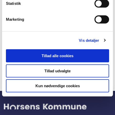
Statistik
byområderne
er uformelle og ikke juridisk bindende.
Marketing
Plan og By
Vis detaljer
Telefon:
29 63 21 59
Tillad alle cookies
E-mail:
planogby@horsens.dk
Tillad udvalgte
Kun nødvendige cookies