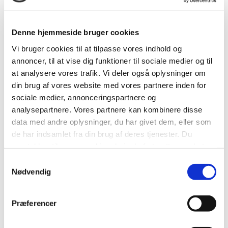
Hvad er en helhedsplan?
Denne hjemmeside bruger cookies
Helhedsplaner, strukturplaner, udviklingsplaner og
Vi bruger cookies til at tilpasse vores indhold og
masterplaner er alle betegnelser for forskellige plantyper
annoncer, til at vise dig funktioner til sociale medier og til
for den fysiske planlægning af byer og byområder.
at analysere vores trafik. Vi deler også oplysninger om
din brug af vores website med vores partnere inden for
Find de forskellige planer vi har udarbejdet for
sociale medier, annonceringspartnere og
kommunen på helhedsplaner.horsens.dk
.
analysepartnere. Vores partnere kan kombinere disse
data med andre oplysninger, du har givet dem, eller som
Planerne
de har indsamlet fra din brug af deres tjenester. Du
er udarbejdet for at danne et overblik over forskellige
samtykker til vores cookies, hvis du fortsætter med at
potentialer og problemstillinger i bestemte byer eller
anvende vores hjemmeside.
Samtykkevalg
områder
Nødvendig
skal fungere som rettesnor for fremtidig planlægning,
initiativer og projekter i byen eller området
Præferencer
afspejler de politiske visioner for, hvordan vi sikrer den
langsigtede og bæredygtige udvikling i byerne og