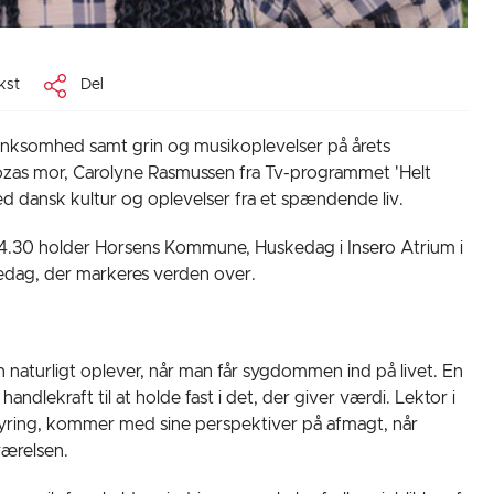
kst
Del
tænksomhed samt grin og musikoplevelser på årets
ozas mor, Carolyne Rasmussen fra Tv-programmet 'Helt
d dansk kultur og oplevelser fra et spændende liv.
 14.30 holder Horsens Kommune, Huskedag i Insero Atrium i
edag, der markeres verden over.
naturligt oplever, når man får sygdommen ind på livet. En
ndlekraft til at holde fast i det, der giver værdi. Lektor i
Dyring, kommer med sine perspektiver på afmagt, når
ærelsen.