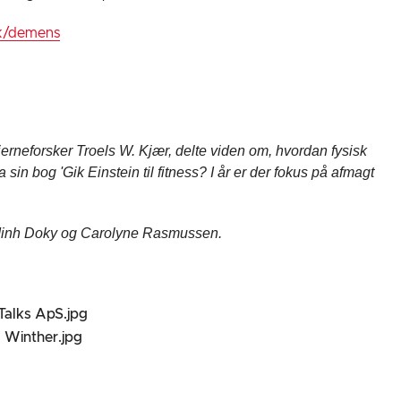
dk/demens
jerneforsker Troels W. Kjær, delte viden om, hvordan fysisk
sin bog 'Gik Einstein til fitness? I år er der fokus på afmagt
s Minh Doky og Carolyne Rasmussen.
 Talks ApS.jpg
 Winther.jpg