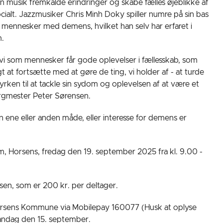
musik fremkalde erindringer og skabe fælles øjeblikke af
cialt. Jazzmusiker Chris Minh Doky spiller numre på sin bas
mennesker med demens, hvilket han selv har erfaret i
.
 vi som mennesker får gode oplevelser i fællesskab, som
gt at fortsætte med at gøre de ting, vi holder af - at turde
tyrken til at tackle sin sydom og oplevelsen af at være et
rgmester Peter Sørensen.
ene eller anden måde, eller interesse for demens er
m, Horsens, fredag den 19. september 2025 fra kl. 9.00 -
sen, som er 200 kr. per deltager.
orsens Kommune via Mobilepay 160077 (Husk at oplyse
andag den 15. september.