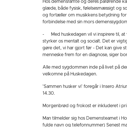
Hos demensramte og deres pårørende kan 
glæde, både fysisk, følelsesmæssigt og so
og fortæller om musikkens betydning for 
forbindelse med sin mors demenssygdom
- Med huskedagen vil vi inspirere til, at
styrker os mentalt og socialt. Det er vigti
gøre det, vi har gjort før - Det kan give s
menneske frem for en diagnose, siger bo
Alle med sygdommen inde på livet på den 
velkomne på Huskedagen.
'Sammen husker vi' foregår i Insero Atriu
14.30.
Morgenbrød og frokost er inkluderet i pri
Man tilmelder sig hos Demensteamet i H
fulde navn og telefonnummer) Senest m