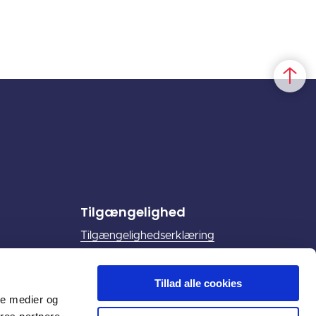
Tilgængelighed
Tilgængelighedserklæring
Du kan altid skrive til os
på
horsens.kommune@horsens.dk
,
hvis
Tillad alle cookies
du har brug for en tilgængelig version af
ale medier og
et dokument på vores hjemmeside.