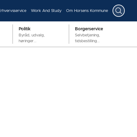
Erhvervsservice
Work And Study
Om Horsens Kommune
Politik
Borgerservice
Byråd, udvalg,
Selvbetjening,
høringer...
tidsbestilling...