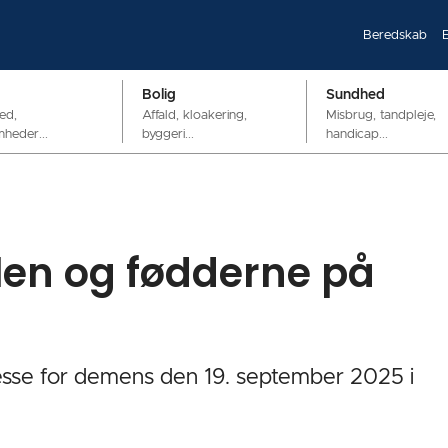
Beredskab
Bolig
Sundhed
ed,
Affald, kloakering,
Misbrug, tandpleje,
mheder...
byggeri...
handicap...
len og fødderne på
resse for demens den 19. september 2025 i