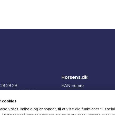
Horsens.dk
6 29 29 29
EAN-numre
 onsdag: 9.00-15.00
Nyhedsservice
.00-17.00
HorsensPortalen (login)
 cookies
00-13.00
passe vores indhold og annoncer, til at vise dig funktioner til soci