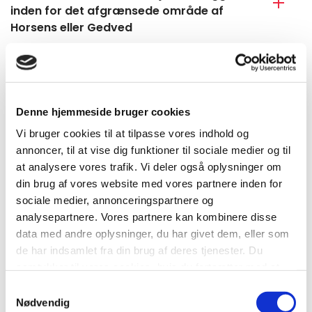
inden for det afgrænsede område af
Horsens eller Gedved
Søg Naturstyrelsen om tilladelse til at
regulere måger på din egen ejendom
Denne hjemmeside bruger cookies
Søg om hjælp til at få skudt sølvmåger på
Vi bruger cookies til at tilpasse vores indhold og
din ejendom i Horsens midtby
annoncer, til at vise dig funktioner til sociale medier og til
at analysere vores trafik. Vi deler også oplysninger om
din brug af vores website med vores partnere inden for
Søg tilskud til fysiske forhindringer såsom
sociale medier, annonceringspartnere og
mågepigge, wirer eller lignende
analysepartnere. Vores partnere kan kombinere disse
data med andre oplysninger, du har givet dem, eller som
de har indsamlet fra din brug af deres tjenester. Du
Giv os et praj, hvis du spotter måger, der
samtykker til vores cookies, hvis du fortsætter med at
bygger reder og larmer i byen
anvende vores hjemmeside.
Samtykkevalg
Nødvendig