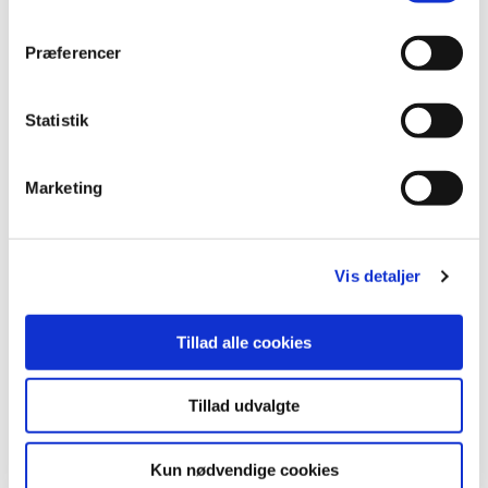
Præferencer
Statistik
Marketing
Vis detaljer
Tillad alle cookies
Se eksempler på
fuglepigge og andre
Tillad udvalgte
forhindringer
Åbn alle
Kun nødvendige cookies